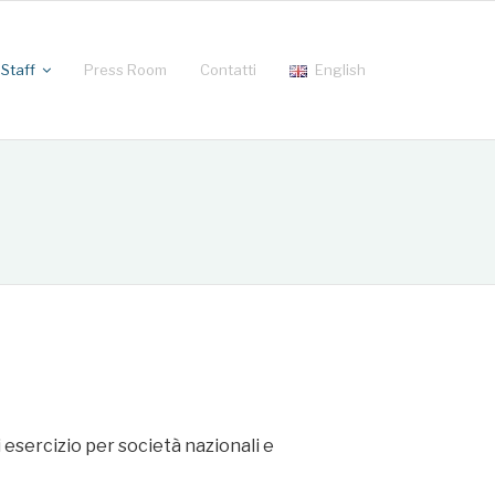
Staff
Press Room
Contatti
English
 esercizio per società nazionali e